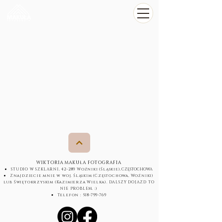
WIKTORIA MAKUŁA FOTOGRAFIA
STUDIO W SZKLARNI, 42-289 Woźniki (Śląskie
), CZĘSTOCHOWA
Znajdziecie mnie w woj. Śląskim (Częstochowa, Woźniki)
lub Świętokrzyskim (Kazimierza Wielka). DALSZY DOJAZD TO
NIE PROBLEM. :)
Telefon :
518-799-769